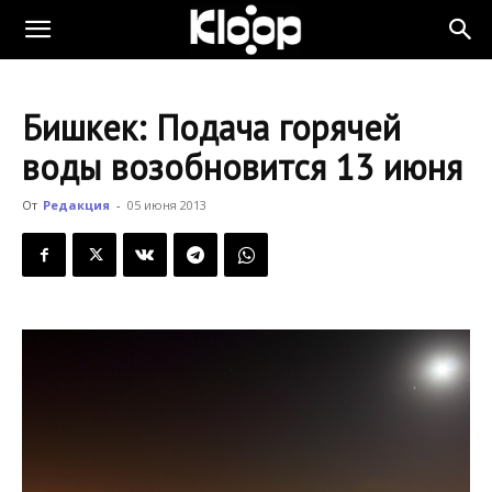
KLOOP.KG
Бишкек: Подача горячей
—
воды возобновится 13 июня
От
Редакция
-
05 июня 2013
Новости
Кыргызстана