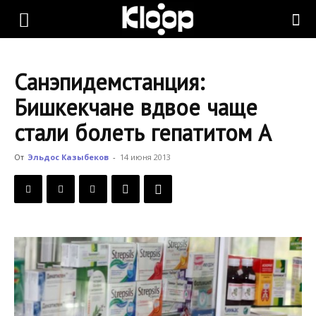
KLOOP.KG
Санэпидемстанция:
—
Бишкекчане вдвое чаще
стали болеть гепатитом А
Новости
От
Эльдос Казыбеков
-
14 июня 2013
Кыргызстана