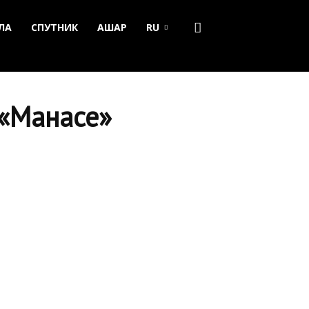
ЛА
СПУТНИК
АШАР
RU
 «Манасе»