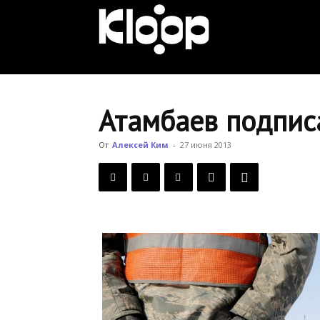
KLOOP.KG
—
Атамбаев подпис
Новости
От
Алексей Ким
-
27 июня 2013
Кыргызстана