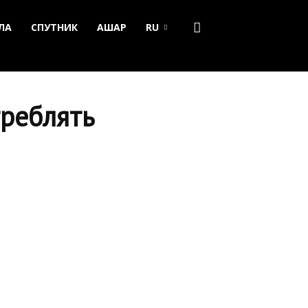
ЛА
СПУТНИК
АШАР
RU
треблять