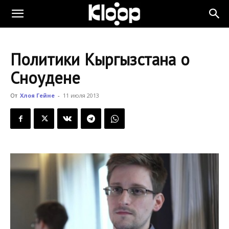
KLOOP.KG
Политики Кыргызстана о
—
Сноудене
От
Хлоя Гейне
-
11 июля 2013
Новости
Кыргызстана