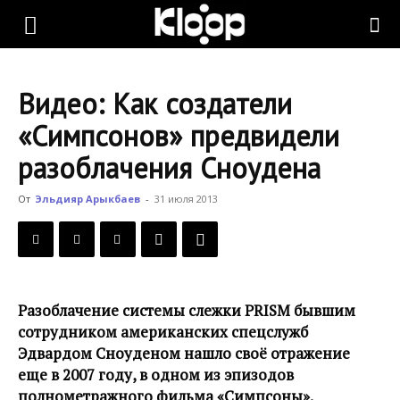
KLOOP.KG
Видео: Как создатели
—
«Симпсонов» предвидели
разоблачения Сноудена
Новости
От
Эльдияр Арыкбаев
-
31 июля 2013
Кыргызстана
Разоблачение системы слежки PRISM бывшим
сотрудником американских спецслужб
Эдвардом Сноуденом нашло своё отражение
еще в 2007 году, в одном из эпизодов
полнометражного фильма «Симпсоны».