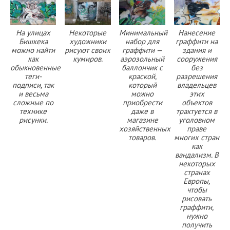
На улицах
Некоторые
Минимальный
Нанесение
Бишкека
художники
набор для
граффити на
можно найти
рисуют своих
граффити —
здания и
как
кумиров.
аэрозольный
сооружения
обыкновенные
баллончик с
без
теги-
краской,
разрешения
подписи, так
который
владельцев
и весьма
можно
этих
сложные по
приобрести
объектов
технике
даже в
трактуется в
рисунки.
магазине
уголовном
хозяйственных
праве
товаров.
многих стран
как
вандализм. В
некоторых
странах
Европы,
чтобы
рисовать
граффити,
нужно
получить