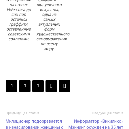
на стенах
вид уличного
Рейхстага до
искусства,
сих пор
одна из
остались
самых
граффити,
актуальных
оставленные
форм
советскими
художественного
солдатами.
самовыражения
по всему
миру.
Предыдущая статья
Следующая статья
Милиционер подозревается
Информатор «Викиликс»
в изнасиловании женщины с
Мэннинг осужден на 35 лет