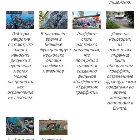
лицензию.
Райтеры
В настоящее
Граффити
Даже на
напротив
время в
стало
некоторых
считают, что
Бишкеке
настолько
из
запрет
функционирует
популярным,
египетских
наносить
несколько
что
пирамид
рисунки в
онлайн
послужило
были
публичных
граффити-
толчком к
обнаружены
местах
магазинов.
созданию
граффити,
можно
фильмов
оставленные
расценивать
«Граффити» и
французскими
как
«Художник
солдатами во
ограничение
граффити».
время
их свободы.
кампании
Наполеона в
Египте.
А в Германии
Граффити —