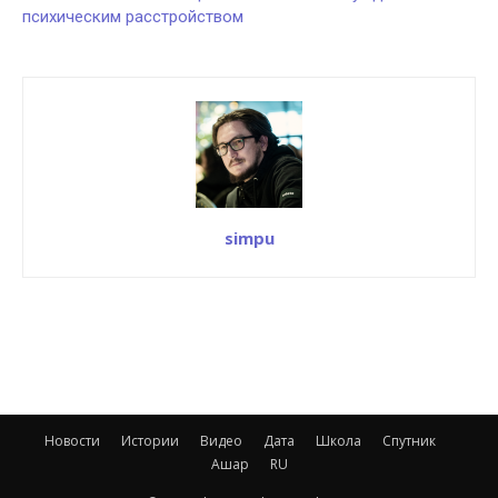
психическим расстройством
simpu
Новости
Истории
Видео
Дата
Школа
Спутник
Ашар
RU