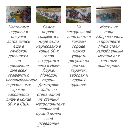
Настенные
Самое
На
Мосты на
надписи и
первое
сегодняшний
улице
рисунки
граффити в
день почти в
Абдрахманова
встречались
мире было
каждом
и проспекте
ещё в
нарисовано в
городе
Мира стали
глубокой
конце 60-х
можно
излюбленным
древности,
годов
увидеть
местом для
но
двадцатого
рисунки на
местных
привычное
века в Нью-
домах,
«райтеров».
для всех
Йорке.
гаражах,
граффити с
Молодой
заборах и
использованием
парень
прочих
аэрозольных
Деметривс
зданиях.
красок
Хайтс на
зародилось
стене одной
лишь в конце
из станций
60-х в США.
метрополитена
шариковой
ручкой вывел
свой
псевдоним