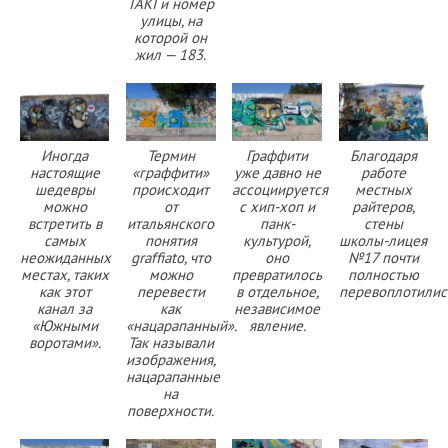
TAKI и номер
улицы, на
которой он
жил — 183.
Иногда
Термин
Граффити
Благодаря
настоящие
«граффити»
уже давно не
работе
шедевры
происходит
ассоциируется
местных
можно
от
с хип-хоп и
райтеров,
встретить в
итальянского
панк-
стены
самых
понятия
культурой,
школы-лицея
неожиданных
graffiato, что
оно
№17 почти
местах, таких
можно
превратилось
полностью
как этот
перевести
в отдельное,
перевоплотилис
канал за
как
независимое
«Южными
«нацарапанный».
явление.
воротами».
Так называли
изображения,
нацарапанные
на
поверхности.