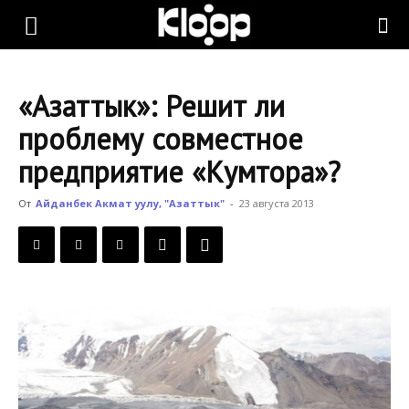
KLOOP.KG
«Азаттык»: Решит ли
—
проблему совместное
предприятие «Кумтора»?
Новости
От
Айданбек Акмат уулу, "Азаттык"
-
23 августа 2013
Кыргызстана