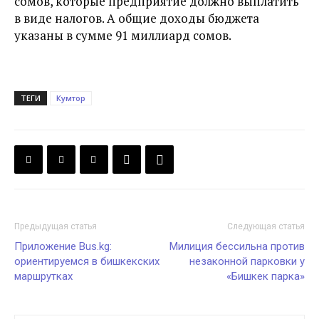
сомов, которые предприятие должно выплатить
в виде налогов. А общие доходы бюджета
указаны в сумме 91 миллиард сомов.
ТЕГИ
Кумтор
Предыдущая статья
Следующая статья
Приложение Bus.kg:
Милиция бессильна против
ориентируемся в бишкекских
незаконной парковки у
маршрутках
«Бишкек парка»