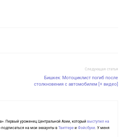
Следующая статья
Бишкек: Мотоциклист погиб после
столкновения с автомобилем [+ видео]
а». Первый уроженец Центральной Азии, который
выступил на
ю подписаться на мои эккаунты в
Твиттере
и
Фэйсбуке
. У меня