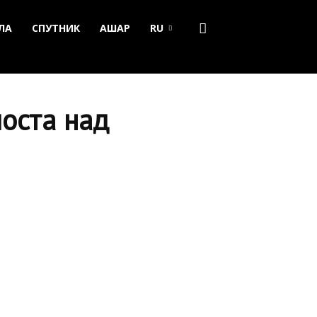
ЛА
СПУТНИК
АШАР
RU
моста над