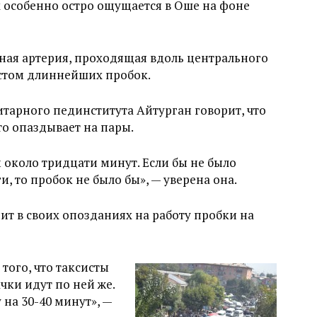
 особенно остро ощущается в Оше на фоне
ная артерия, проходящая вдоль центрального
стом длиннейших пробок.
итарного пединститута Айтурган говорит, что
то опаздывает на пары.
 около тридцати минут. Если бы не было
, то пробок не было бы», — уверена она.
т в своих опозданиях на работу пробки на
того, что таксисты
чки идут по ней же.
 на 30-40 минут», —