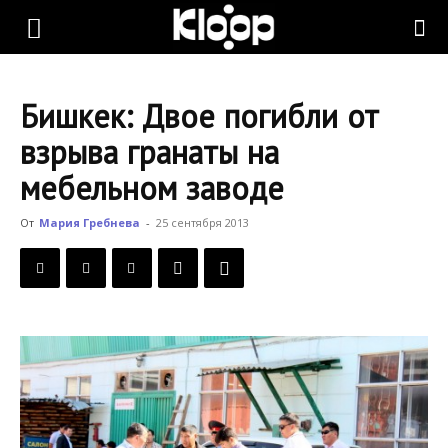
KLOOP.KG
Бишкек: Двое погибли от
—
взрыва гранаты на
мебельном заводе
Новости
От
Мария Гребнева
-
25 сентября 2013
Кыргызстана