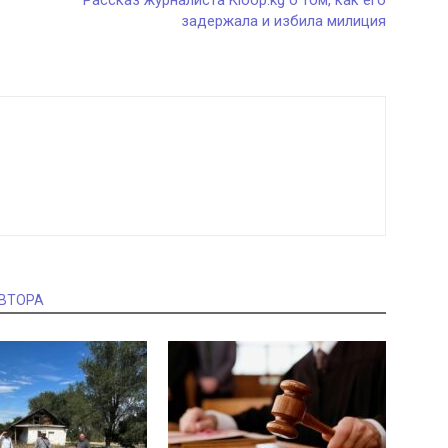
Рассказ журналиста Kloop.kg о том, как его
задержала и избила милиция
АВТОРА