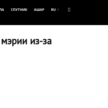
ЛА
СПУТНИК
АШАР
RU
 мэрии из-за