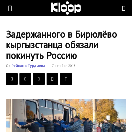
KLOOP.KG
Задержанного в Бирюлёво
—
кыргызстанца обязали
покинуть Россию
Новости
От
Рейхана Турдиева
-
17 октября 2013
Кыргызстана