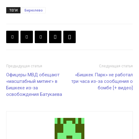
ТЕГИ
Бирюлево
Предыдущая статья
Следующая статья
Офицеры МВД обещают
«Бишкек Парк» не работал
«масштабный митинг» в
три часа из-за сообщения о
Бишкеке из-за
бомбе [+ видео]
освобождения Батукаева