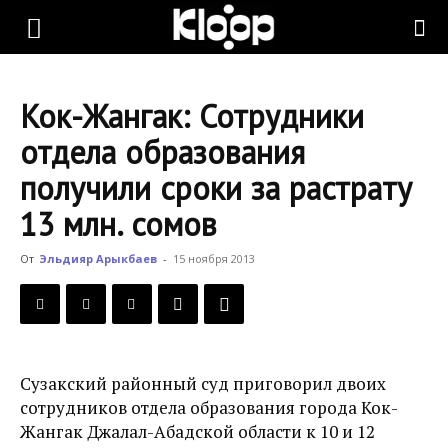
KLOOP.KG
Кок-Жангак: Сотрудники
—
отдела образования
получили сроки за растрату
Новости
13 млн. сомов
От
Эльдияр Арыкбаев
-
15 ноября 2013
Кыргызстана
Сузакский районный суд приговорил двоих
сотрудников отдела образования города Кок-
Жангак Джалал-Абадской области к 10 и 12