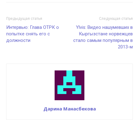
Предыдущая статья
Следующая статья
Интервью: Глава ОТРК о
Ylvis: Видео нашумевших в
попытке снять его с
Кыргызстане норвежцев
должности
стало самым популярным в
2013-м
Дарина Манасбекова