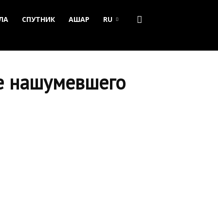
ЛА
СПУТНИК
АШАР
RU
ле нашумевшего