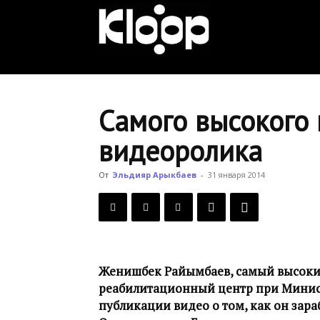
KLOOP.KG
—
Самого высокого
видеоролика
Новости
От
Эльдияр Арыкбаев
-
31 января 2014
Кыргызстана
Женишбек Райымбаев, самый высокий
реабилитационный центр при Минист
публикации видео о том, как он зар