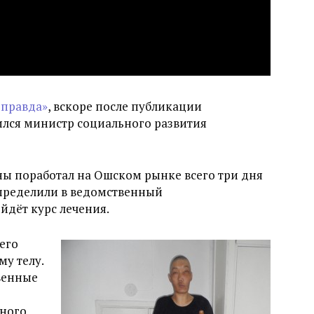
 правда»
, вскоре после публикации
ился министр социального развития
ны поработал на Ошском рынке всего три дня
определили в ведомственный
йдёт курс лечения.
его
у телу.
твенные
нного