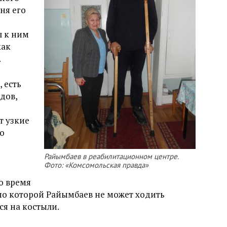
ня его
л к ним
как
.
 есть
дов,
т узкие
о
Райымбаев в реабилитационном центре.
Фото: «Комсомольская правда»
то время
по которой Райымбаев не может ходить
ся на костыли.