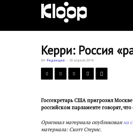
KLOOP.KG
—
Керри: Россия «р
Новости
От
Редакция
-
30 апреля 2014
Кыргызстана
Госсекретарь США пригрозил Москве 
российском парламенте говорят, чт
Оригинал материала опубликован
на 
материала: Скотт Стернс.