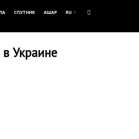
ЛА
СПУТНИК
АШАР
RU
 в Украине