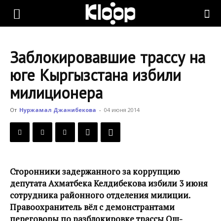
KLOOP.KG
Заблокировавшие трассу на
—
юге Кыргызстана избили
милиционера
Новости
От
Нуржамал Джанибекова
-
04 июня 2014
Кыргызстана
Сторонники задержанного за коррупцию
депутата Ахматбека Келдибекова избили 3 июня
сотрудника районного отделения милиции.
Правоохранитель вёл с демонстрантами
переговоры по разблокировке трассы Ош-