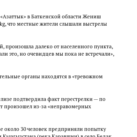
«Азаттык» в Баткенской области Жениш
.kg, что местные жители слышали выстрелы
й, произошла далеко от населенного пункта,
али это, но очевидцев мы пока не встречали»,
тельные органы находятся в «тревожном
елизе подтвердила факт перестрелки — по
кт произошел из-за «неправомерных
ве около 30 человек предприняли попытку
 Кыргызстана (река Каравшин) в село Бедак