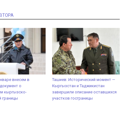
АВТОРА
январе внесем в
Ташиев: Исторический момент —
документ о
Кыргызстан и Таджикистан
ии кыргызско-
завершили описание оставшихся
й границы
участков госграницы