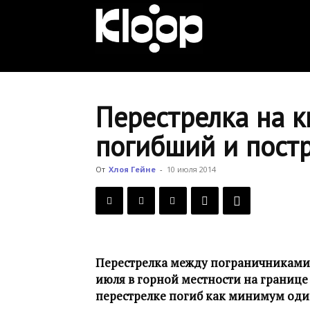
KLOOP.KG
—
Перестрелка на к
погибший и пост
Новости
От
Хлоя Гейне
-
10 июля 2014
Кыргызстана
Перестрелка между пограничниками
июля в горной местности на границе 
перестрелке погиб как минимум оди