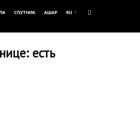
ЛА
СПУТНИК
АШАР
RU
нице: есть