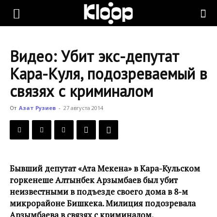
KLOOP.KG
Видео: Убит экс-депутат
—
Кара-Куля, подозреваемый в
связях с криминалом
Новости
От
Азат Рузиев
-
27 августа 2014
Кыргызстана
Бывший депутат «Ата Мекена» в Кара-Кульском
горкенеше Алтынбек Арзымбаев был убит
неизвестными в подъезде своего дома в 8-м
микрорайоне Бишкека. Милиция подозревала
Арзымбаева в связях с криминалом.