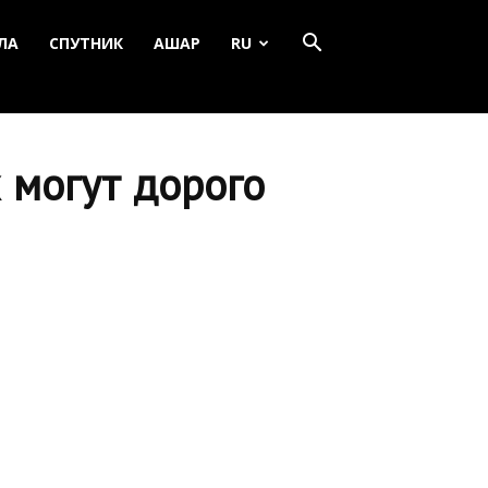
ЛА
СПУТНИК
АШАР
RU
 могут дорого