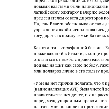
апрельской революции 2010 года, с
новыми властями были национализи
латвийскому олигарху Валерию Белок
председателем совета директоров ко
Надель. Власти обосновывают свои д
учреждения якобы использовались д
государства в пользу семьи Бакиевых
Как отметил в телефонной беседе с E
проживающий в Италии, в конце про
отказаться от тяжбы с правительств
поднял на щит как свою победу. Разб
млн долларов лично в его пользу про
«У меня нет причин полагать, что я п
[национализация АУБ] была чистой во
правительства нет денег, и я не расс
перед международным правом, но я с
платить мне по капле на протяжении