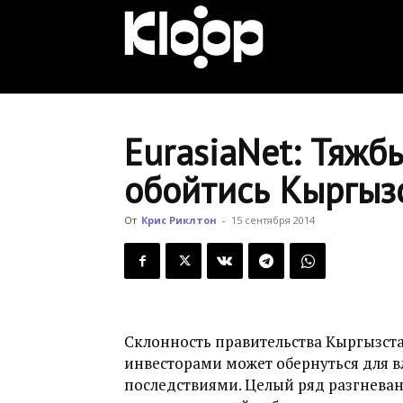
KLOOP.KG
—
EurasiaNet: Тяжб
обойтись Кыргыз
Новости
От
Крис Риклтон
-
15 сентября 2014
Кыргызстана
Склонность правительства Кыргызст
инвесторами может обернуться для 
последствиями. Целый ряд разгневан