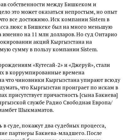
рав собственности между Бишкеком и
дело это может оказаться непростым, но опыт
что все достижимо. Иск компании Sistem в
класса люкс в Бишкеке был на много меньшую
 а именно на 11 млн долларов. Но суд Онтарио
блокировании акций Кыргызстана на
мую сумму в пользу компании Sistem.
торождениям «Кутесай-2» и «Джеруй», стали
ых в коррумпированные времена
 на что чиновники Кыргызстана упирают всюду
думать, что Кыргызстан проиграет по искам в
ах присутствует причастность [сына Бакиева]
Кыргызской службе Радио Свободная Европа/
мамбет Шыкмаматов.
ь в суде, покажут два судебных процесса,
ие партнеры Бакиева-младшего. После