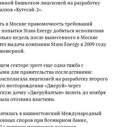
званной Бишкеком лицензией на разработку
ллов «Кутесай-2».
ть в Москве правомочность требований
 попытки Stans Energy добиться исполнения
колько недель после вынесенного в Москве
что выдача компании Stans Energy в 2009 году
авомерной.
ем секторе зреет еще одна тяжба с
ыми для правительства последствиями:
располагала лицензией на разработку второго
ого месторождения «Джеруй» через
кую дочку «Джеруйалтын» вплоть до ноября
была отозвана властями.
обратилась в вашингтонский Международный
онных споров при Всемирном банке,
00 с лишним миллионов долларов.