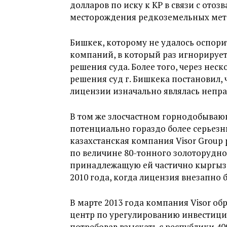
долларов по иску к КР в связи с ото
месторождения редкоземельных мета
Бишкек, которому не удалось оспори
компаний, в который раз игнорирует
решения суда. Более того, через нес
решения суд г. Бишкека постановил, 
лицензии изначально являлась непр
В том же злосчастном горнодобывающ
потенциально гораздо более серьезн
казахстанская компания Visor Group 
по величине 80-тонного золоторудн
принадлежащую ей частично кыргызс
2010 года, когда лицензия внезапно 
В марте 2013 года компания Visor 
центр по урегулированию инвестици
потребовав взыскать с республики 4