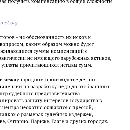
вая получить компенсацию в общей сложности
anet.org
.
торов – не обоснованность их исков к
 вопросом, каким образом можно будет
 ожидающиеся суммы компенсаций с
практически не имеющего зарубежных активов,
т уплаты причитающихся истцам сумм.
в международном производстве дел по
 лицензий на разработку недр до отобранного
ентр судебного представительства
инировать защиту интересов государства в
 центра неохотно общаются с прессой,
огадках о размерах судебных издержек,
ве, Онтарио, Париже, Гааге и других городах.