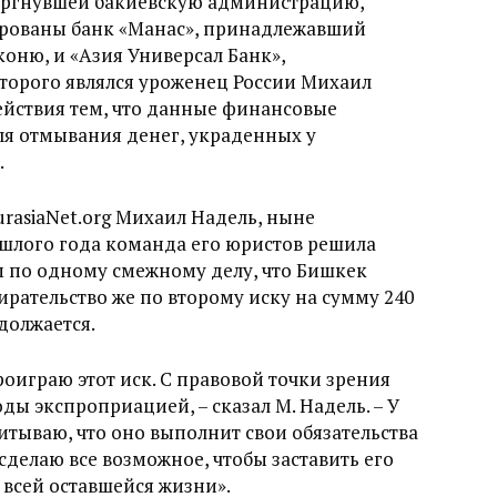
вергнувшей бакиевскую администрацию,
рованы банк «Манас», принадлежавший
оню, и «Азия Универсал Банк»,
торого являлся уроженец России Михаил
ействия тем, что данные финансовые
ля отмывания денег, украденных у
.
urasiaNet.org Михаил Надель, ныне
шлого года команда его юристов решила
ом по одному смежному делу, что Бишкек
ирательство же по второму иску на сумму 240
должается.
роиграю этот иск. С правовой точки зрения
ды экспроприацией, – сказал М. Надель. – У
читываю, что оно выполнит свои обязательства
делаю все возможное, чтобы заставить его
 всей оставшейся жизни».