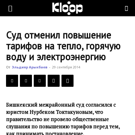
KLOOP.KG
Суд отменил повышение
—
тарифов на тепло, горячую
воду и электроэнергию
Новости
От
Эльдияр Арыкбаев
-
29 сентября 2014
Кыргызстана
Бишкекский межрайонный суд согласился с
юристом Нурбеком Токтакуновым, что
правительство не провело общественные
слушания по повышению тарифов перед тем,
как принимать постановление.