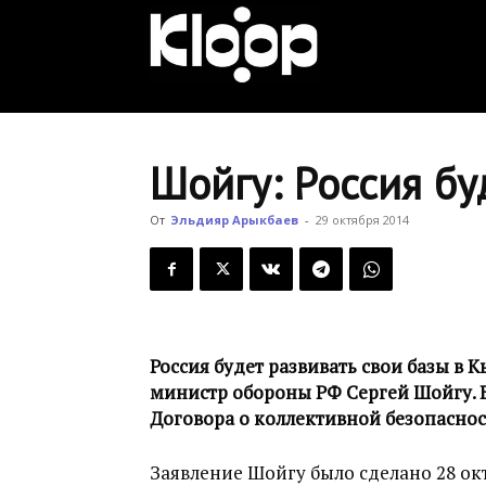
KLOOP.KG
—
Шойгу: Россия бу
Новости
От
Эльдияр Арыкбаев
-
29 октября 2014
Кыргызстана
Россия будет развивать свои базы в 
министр обороны РФ Сергей Шойгу. В
Договора о коллективной безопаснос
Заявление Шойгу было сделано 28 ок