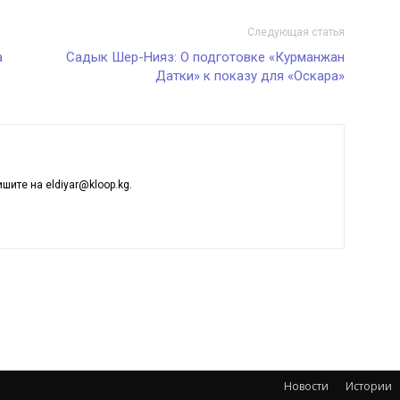
Следующая статья
а
Садык Шер-Нияз: О подготовке «Курманжан
Датки» к показу для «Оскара»
ишите на eldiyar@kloop.kg.
Новости
Истории