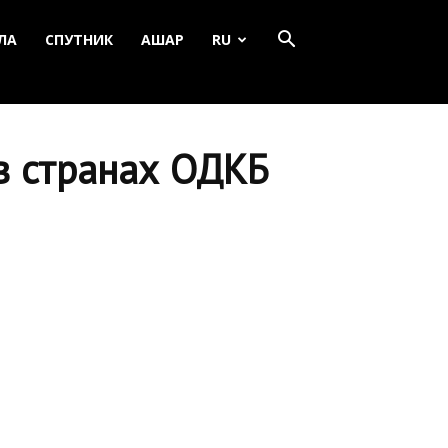
ЛА
СПУТНИК
АШАР
RU
 в странах ОДКБ