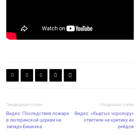
Предыдущая статья
Следующая статья
Видео: Последствия пожара
Видео: «Кыргыз чоролору»
в лютеранской церкви на
ответили на критику их
западе Бишкека
рейдов