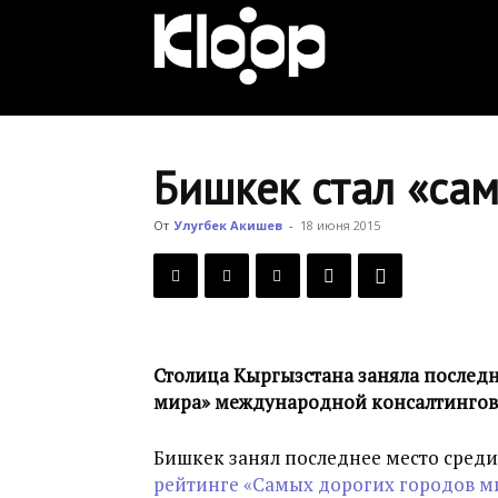
KLOOP.KG
—
Бишкек стал «са
Новости
От
Улугбек Акишев
-
18 июня 2015
Кыргызстана
Столица Кыргызстана заняла последн
мира» международной консалтингов
Бишкек занял последнее место среди
рейтинге «Самых дорогих городов м