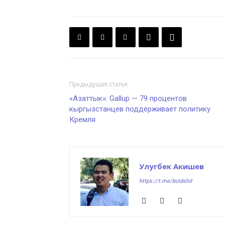
Предыдущая статья
«Азаттык»: Gallup — 79 процентов
кыргызстанцев поддерживает политику
Кремля
Улугбек Акишев
https://t.me/boldshit