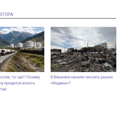
АВТОРА
оссии, то где? Почему
В Бишкеке начали сносить рынок
у придется искать
«Мадина»?
итае