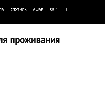
ЛА
СПУТНИК
АШАР
RU
ля проживания