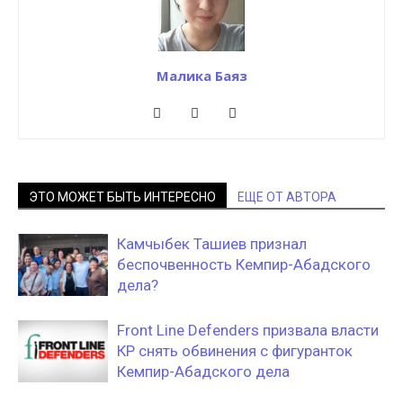
Малика Баяз
ЭТО МОЖЕТ БЫТЬ ИНТЕРЕСНО
ЕЩЕ ОТ АВТОРА
Камчыбек Ташиев признал
беспочвенность Кемпир-Абадского
дела?
Front Line Defenders призвала власти
КР снять обвинения с фигуранток
Кемпир-Абадского дела