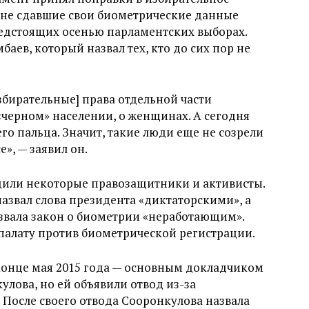
 не сдавшие свои биометрические данные
редстоящих осенью парламентских выборах.
ев, который назвал тех, кто до сих пор не
збирательные] права отдельной части
«черном» населении, о женщинах. А сегодня
го пальца. Значит, такие люди еще не созрели
», — заявил он.
дили некоторые правозащитники и активисты.
звал слова президента «диктаторскими», а
звала закон о биометрии «неработающим».
палату против биометрической регистрации.
конце мая 2015 года — основным докладчиком
улова, но ей объявили отвод из-за
 После своего отвода Сооронкулова назвала