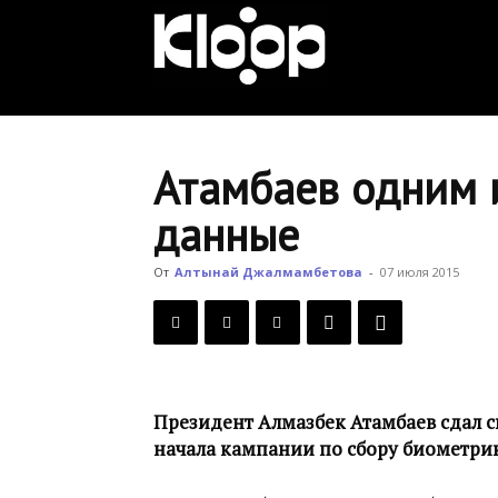
KLOOP.KG
—
Атамбаев одним 
данные
Новости
От
Алтынай Джалмамбетова
-
07 июля 2015
Кыргызстана
Президент Алмазбек Атамбаев сдал с
начала кампании по сбору биометрик