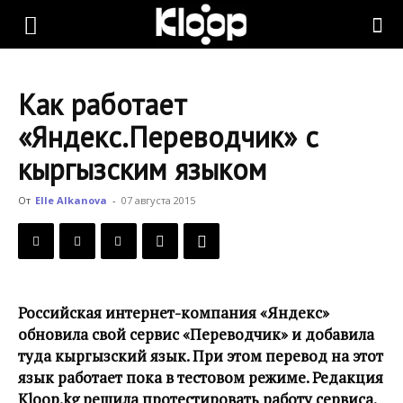
KLOOP.KG
Как работает
—
«Яндекс.Переводчик» с
кыргызским языком
Новости
От
Elle Alkanova
-
07 августа 2015
Кыргызстана
Российская интернет-компания «Яндекс»
обновила свой сервис «Переводчик» и добавила
туда кыргызский язык. При этом перевод на этот
язык работает пока в тестовом режиме. Редакция
Kloop.kg решила протестировать работу сервиса.