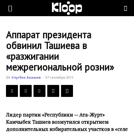
KLOOP.KG
Аппарат президента
—
обвинил Ташиева в
«разжигании
Новости
межрегиональной розни»
От
Улугбек Акишев
-
07 сентября 2015
Кыргызстана
Лидер партии «Республики — Ата-Журт»
Камчыбек Ташиев возмутился открытием
дополнительных избирательных участков в «селе