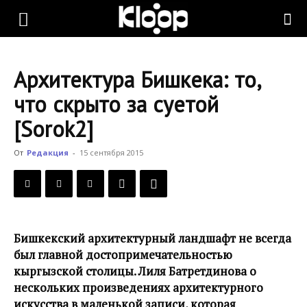
KLOOP.KG
Архитектура Бишкека: то,
—
что скрыто за суетой
[Sorok2]
Новости
От
Редакция
-
15 сентября 2015
Кыргызстана
Бишкекский архитектурный ландшафт не всегда
был главной достопримечательностью
кыргызской столицы. Лиля Батретдинова о
нескольких произведениях архитектурного
искусства в маленькой записи, которая