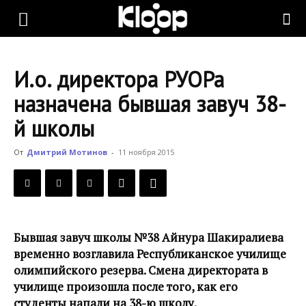
KLOOP.KG
И.о. директора РУОРа
—
назначена бывшая завуч 38-
й школы
Новости
От
Дмитрий Мотинов
-
11 ноября 2015
Кыргызстана
Бывшая завуч школы №38 Айнура Шакиралиева
временно возглавила Республиканское училище
олимпийского резерва. Смена директората в
училище произошла после того, как его
студенты напали на 38-ю школу.