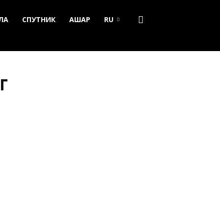
ЛА
СПУТНИК
АШАР
RU
г