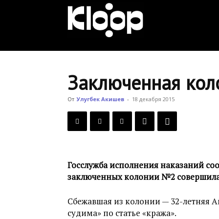
KLOOP.KG
—
Заключенная кол
Новости
От
Улугбек Акишев
-
18 декабря 2015
Кыргызстана
Госслужба исполнения наказаний сооб
заключенных колонии №2 совершила
Сбежавшая из колонии — 32-летняя А
судима» по статье «кража».