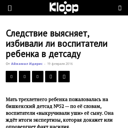
KLOOP.KG
Следствие выясняет,
—
избивали ли воспитатели
ребенка в детсаду
Новости
От
Айжамал Идирис
-
19 февраля 2016
Кыргызстана
Мать трехлетнего ребенка пожаловалась на
бишкекский детсад №52 — по её словам,
воспитатели «выкручивали уши» её сыну. Она
ждёт итоги экспертизы, которая докажет или
опровергнет факт насилия.