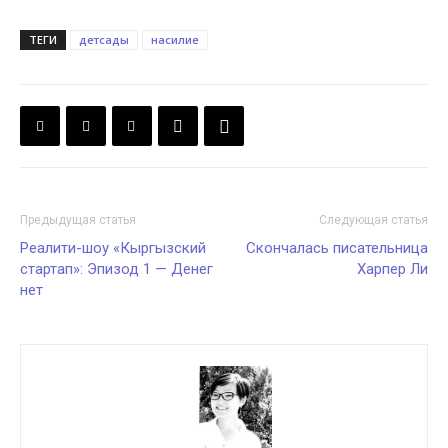
ТЕГИ
детсады
насилие
Предыдущая статья
Следующая статья
Реалити-шоу «Кыргызский
Скончалась писательница
стартап»: Эпизод 1 — Денег
Харпер Ли
нет