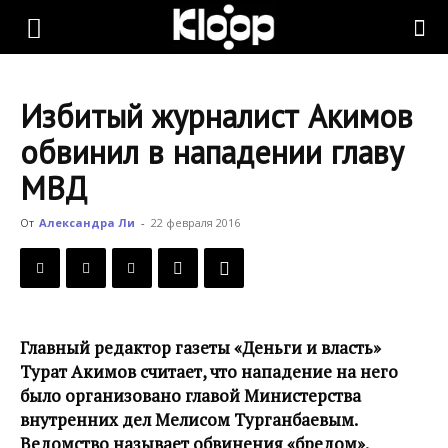
KLOOP.KG
Избитый журналист Акимов
—
обвинил в нападении главу
МВД
Новости
От
Александра Ли
-
22 февраля 2016
Кыргызстана
Главный редактор газеты «Деньги и власть»
Турат Акимов считает, что нападение на него
было организовано главой Министерства
внутренних дел Мелисом Турганбаевым.
Ведомство называет обвинения «бредом».