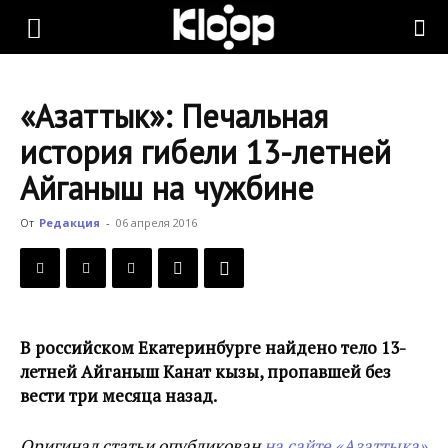
KLOOP.KG
«Азаттык»: Печальная
—
история гибели 13-летней
Айганыш на чужбине
Новости
От
Редакция
-
06 апреля 2016
Кыргызстана
В российском Екатеринбурге найдено тело 13-
летней Айганыш Канат кызы, пропавшей без
вести три месяца назад.
Оригинал статьи опубликован
на сайте «Азаттыка»