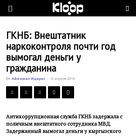
KLOOP.KG
ГКНБ: Внештатник
—
наркоконтроля почти год
вымогал деньги у
Новости
гражданина
От
Айжамал Идирис
-
12 апреля 2016
Кыргызстана
Антикоррупционная служба ГКНБ задержала с
поличным внештатного сотрудника МВД.
Задержанный вымогал деньги у кыргызского