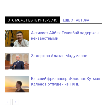
ЭТО МОЖЕТ БЫТЬ ИНТЕРЕСНО
ЕЩЕ ОТ АВТОРА
Активист Айбек Тенизбай задержан
неизвестными
Задержан Адахан Мадумаров
Бывший фрилансер «Клоопа» Кутман
Каленов отпущен из ГКНБ