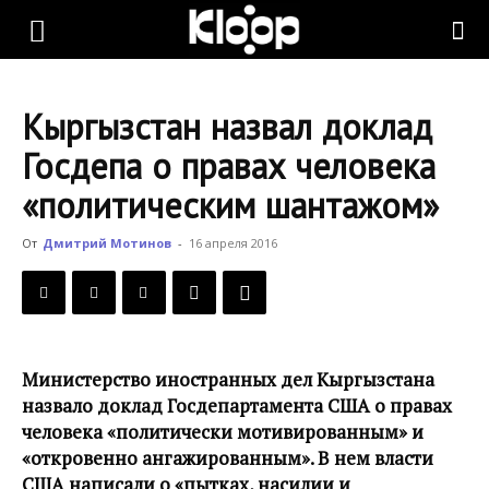
KLOOP.KG
Кыргызстан назвал доклад
—
Госдепа о правах человека
«политическим шантажом»
Новости
От
Дмитрий Мотинов
-
16 апреля 2016
Кыргызстана
Министерство иностранных дел Кыргызстана
назвало доклад Госдепартамента США о правах
человека «политически мотивированным» и
«откровенно ангажированным». В нем власти
США написали о «пытках, насилии и