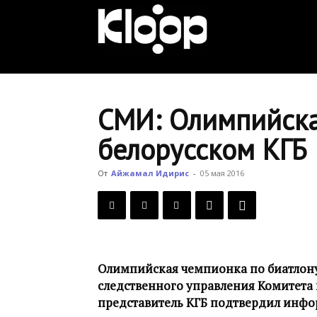
KLOOP.KG
—
СМИ: Олимпийска
белорусском КГБ
Новости
От
Айжамал Идирис
-
05 мая 2016
Кыргызстана
Олимпийская чемпионка по биатлон
следственного управления Комитета
представитель КГБ подтвердил инф