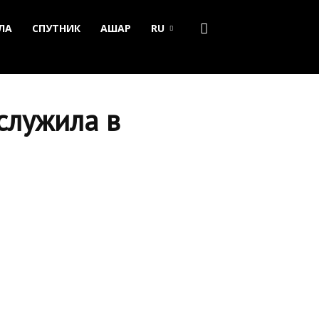
ЛА
СПУТНИК
АШАР
RU
служила в