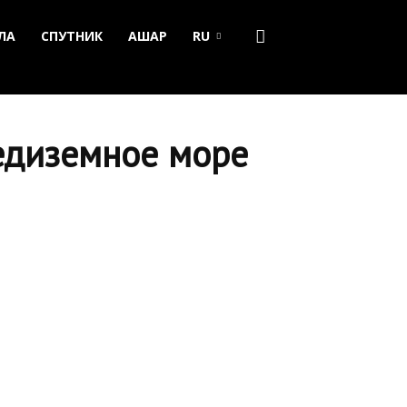
ЛА
СПУТНИК
АШАР
RU
редиземное море