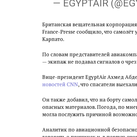
— EGYPTAIR (@EG
Британская вещательная корпорация
France-Presse сообщило, что самолёт 
Карпато.
По словам представителей авиакомп
— экипаж не подавал сигналов о чре
Вице-президент EgyptAir Ахмед Абде
новостей CNN
, что спасатели выеха
Он также добавил, что на борту само
опасных материалов. Погода, по мн
могла послужить причиной возможн
Аналитик по авиационной безопаснос
говорить о причинах и, в первую оч