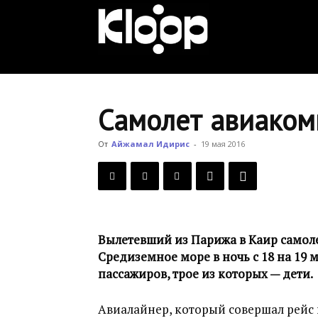
KLOOP.KG
—
Самолет авиаком
Новости
От
Айжамал Идирис
-
19 мая 2016
Кыргызстана
Вылетевший из Парижа в Каир самоле
Средиземное море в ночь с 18 на 19 
пассажиров, трое из которых — дети.
Авиалайнер, который совершал рейс и