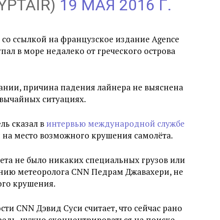
YPTAIR)
19 МАЯ 2016 Г.
 со ссылкой на французское издание Agence
упал в море недалеко от греческого острова
ании, причина падения лайнера не выяснена
звычайных ситуациях.
ль сказал в
интервью международной службе
ли на место возможного крушения самолёта.
лета не было никаких специальных грузов или
ению метеоролога CNN Педрам Джавахери, не
ого крушения.
ти CNN Дэвид Суси считает, что сейчас рано
ередь, нужно сконцентрироваться на поиске