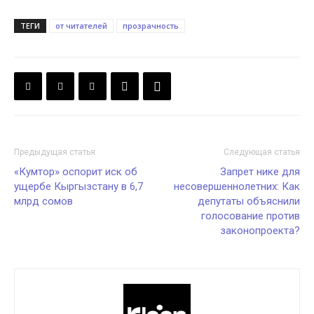
ТЕГИ
от читателей
прозрачность
Предыдущая статья
Следующая статья
«Кумтор» оспорит иск об
Запрет нике для
ущербе Кыргызстану в 6,7
несовершеннолетних: Как
млрд сомов
депутаты объяснили
голосование против
законопроекта?