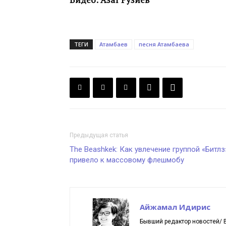
ТЕГИ
Атамбаев
песня Атамбаева
Предыдущая статья
The Beashkek: Как увлечение группой «Битлз
привело к массовому флешмобу
Айжамал Идирис
Бывший редактор новостей/ В