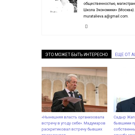
общественностью, магистран
Школа Экономики» (Москва). 
muratalieva.a@gmail.com.
ЭТО МОЖЕТ БЫТЬ ИНТЕРЕСНО
ЕЩЕ ОТ 
«Нынешняя власть организовала
Садыр Жапа
встречу в угоду себе». Мадумаров
бывшими п
раскритиковал встречу бывших
собственны