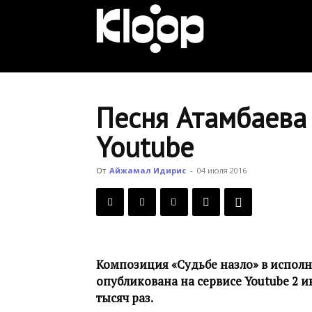
KLOOP.KG
—
Песня Атамбаева 
Youtube
Новости
От
Айжамал Идирис
-
04 июля 2016
Кыргызстана
Композиция «Судьбе назло» в испол
опубликована на сервисе Youtube 2 и
тысяч раз.