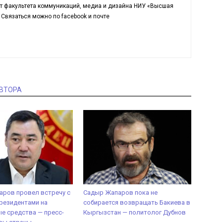
т факультета коммуникаций, медиа и дизайна НИУ «Высшая
Связаться можно по facebook и почте
АВТОРА
ров провел встречу с
Садыр Жапаров пока не
резидентами на
собирается возвращать Бакиева в
е средства — пресс-
Кыргызстан — политолог Дубнов