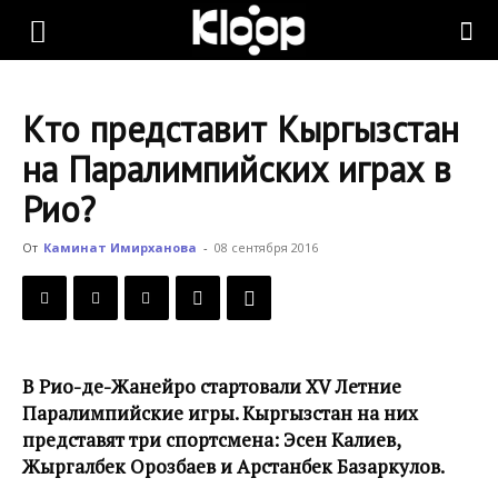
KLOOP.KG
Кто представит Кыргызстан
—
на Паралимпийских играх в
Рио?
Новости
От
Каминат Имирханова
-
08 сентября 2016
Кыргызстана
В Рио-де-Жанейро стартовали XV Летние
Паралимпийские игры. Кыргызстан на них
представят три спортсмена: Эсен Калиев,
Жыргалбек Орозбаев и Арстанбек Базаркулов.