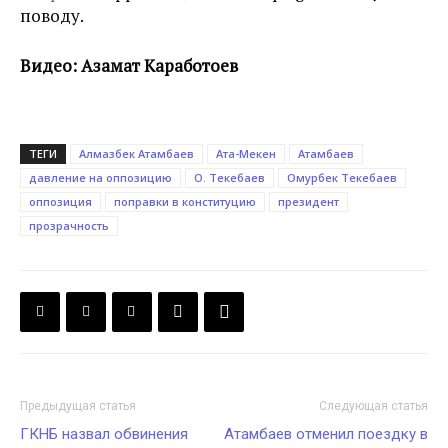
поводу.
Видео: Азамат Каработоев
ТЕГИ
Алмазбек Атамбаев
Ата-Мекен
Атамбаев
давление на оппозицию
О. Текебаев
Омурбек Текебаев
оппозиция
поправки в конституцию
президент
прозрачность
Предыдущая статья
Следующая статья
ГКНБ назвал обвинения
Атамбаев отменил поездку в