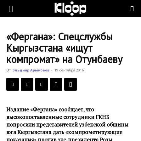
KLOOP.KG
«Фергана»: Спецслужбы
—
Кыргызстана «ищут
компромат» на Отунбаеву
Новости
От
Эльдияр Арыкбаев
-
19 сентября 2016
Кыргызстана
Издание «Фергана» сообщает, что
высокопоставленные сотрудники ГКНБ
попросили представителей узбекской общины
юга Кыргызстана дать «компрометирующие
показания» против экс-президента Розы