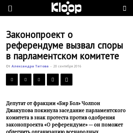
KLOOP.KG
Законопроект о
—
референдуме вызвал споры
в парламентском комитете
Новости
От
Александра Титова
-
20 сентября 2016
Кыргызстана
Депутат от фракции «Бир Бол» Чолпон
Джакупова покинула заседание парламентского
комитета в знак протеста против одобрения
законопроекта «О референдуме» — он поможет
облегчить организацию всенародных