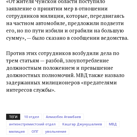
«От жителя Чуйской области поступило
заявление о принятии мер в отношении
сотрудников милиции, которые, передвигаясь
на частном автомобиле, предложили подвезти
его, но по пути избили и ограбили на большую
сумму», — было сказано в сообщении ведомства.
Против этих сотрудников возбудили дела по
трем статьям — разбой, злоупотребление
должностным положением и превышение
должностных полномочий. МВД также назвало
задержанных милиционеров «предателями
интересов службы».
ТЕГИ
10 отдел
Алмазбек Атамбаев
антиэкстремистский отдел
Кашгар Джунушалиев
МВД
милиция
ОПГ
увольнение