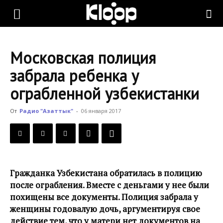
KLOOP.KG
Московская полиция
—
забрала ребенка у
ограбленной узбекистанки
Новости
От
Радио "Азаттык"
-
06 января 2017
Кыргызстана
Гражданка Узбекистана обратилась в полицию
после ограбления. Вместе с деньгами у нее были
похищены все документы. Полиция забрала у
женщины годовалую дочь, аргументируя свое
действие тем, что у матери нет документов на