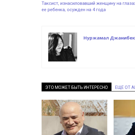
Таксист, изнасиловавший женщину на глаза
ее ребенка, осужден на 4 года
Нуржамал Джанибек
ЭТО МОЖЕТ БЫТЬ ИНТЕРЕСНО
ЕЩЕ ОТ 