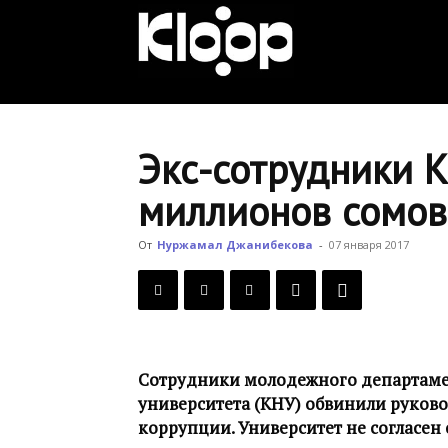
KLOOP.KG
—
Экс-сотрудники 
миллионов сомов
Новости
От
Нуржамал Джанибекова
-
07 января 2017
Кыргызстана
Сотрудники молодежного департаме
университета (КНУ) обвинили руков
коррупции. Университет не согласен