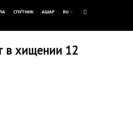
ЛА
СПУТНИК
АШАР
RU
т в хищении 12