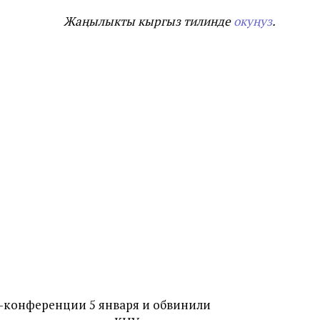
Жаңылыкты кыргыз тилинде
окуңуз
.
-конференции 5 января и обвинили