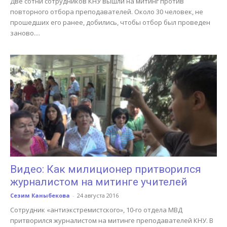
Две сотни сотрудников КНУ вышли на митинг против
повторного отбора преподавателей. Около 30 человек, не
прошедших его ранее, добились, чтобы отбор был проведен
заново....
Видео: Как милиционер притворился
журналистом на митинге учителей
Сезим Каныбекова
-
24 августа 2016
Сотрудник «антиэкстремистского», 10-го отдела МВД
притворился журналистом на митинге преподавателей КНУ. В