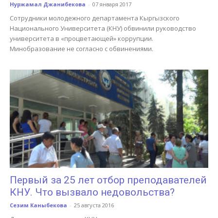
Нуржамал Джанибекова
-
07 января 2017
Сотрудники молодежного департамента Кыргызского
Национального Университета (КНУ) обвинили руководство
университета в «процветающей» коррупции.
Минобразование не согласно с обвинениями.
Первый за 25 лет отбор преподавателей
КНУ. Что вызвало недовольства?
Сезим Каныбекова
-
25 августа 2016