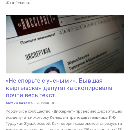
Жээнбекова.
«Не спорьте с учеными». Бывшая
кыргызская депутатка скопировала
почти весь текст...
Метин Казама
-
20 июля 2018
Российское сообщество «Диссернет» проверило диссертацию
экс-депутатки Жогорку Кенеша и преподавательницы КНУ
Турдукан Жумабековой. Как говорят сами эксперты, результат
лишил их дара речи — плагиат нашли на 129 страницах из 133.