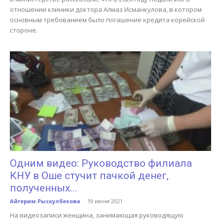
отношении клиники доктора Алмаз Исманкулова, в котором
основным требованием было погашение кредита корейской
стороне.
Одним видео: Руководство филиала
КНУ в Оше стучит пачкой денег,
полученных...
Айгерим Рыскулбекова
-
19 июня 2021
На видеозаписи женщина, занимающая руководящую