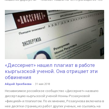
«Диссернет» нашел плагиат в работе
кыргызской ученой. Она отрицает эти
обвинения
Айдай Эркебаева
-
31 мая 2018
Независимое российское сообщество «Диссернет» назвало
диссертацию кыргызской ученой Нонны Розахуновой
«фикцией» и плагиатом. По их мнению, Розахунова включила в
нее десятки страниц из работ других ученых, не ссылаясь на