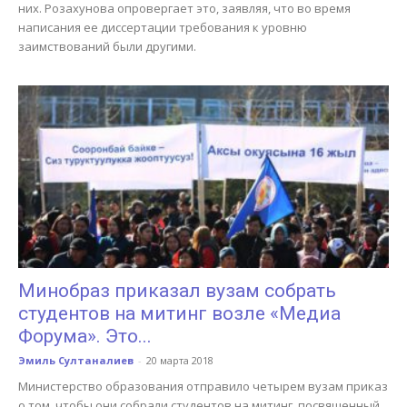
них. Розахунова опровергает это, заявляя, что во время
написания ее диссертации требования к уровню
заимствований были другими.
Минобраз приказал вузам собрать
студентов на митинг возле «Медиа
Форума». Это...
Эмиль Султаналиев
-
20 марта 2018
Министерство образования отправило четырем вузам приказ
о том, чтобы они собрали студентов на митинг, посвященный