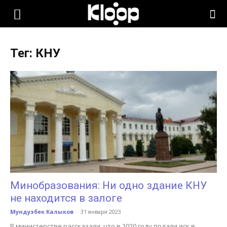
KLOOP.KG
Тег: КНУ
—
Новости
Кыргызстана
Минобразования: Ни одно здание КНУ
не находится в залоге
Мундузбек Калыков
-
31 января 2023
В министерстве рассказали, что в 2020 году подали иск в