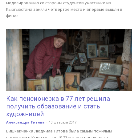
моделированию со стороны студентов участники из
Кыргызстана заняли четвертое место и впервые вышли в
финал.
Как пенсионерка в 77 лет решила
получить образование и стать
художницей
Александра Титова
-
13 февраля 2017
Бишкекчанка Людмила Титова была самым пожилым
студентом в Кыргызстане. В 77 лет она поступила в