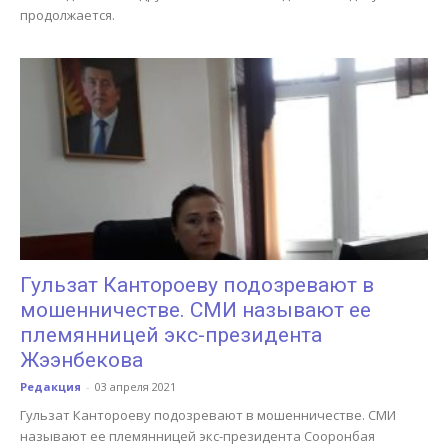
продолжается.
Гульзат Кантороеву подозревают в
мошенничестве. СМИ называют ее
племянницей экс-президента
Жээнбекова
Редакция
-
03 апреля 2021
Гульзат Кантороеву подозревают в мошенничестве. СМИ
называют ее племянницей экс-президента Сооронбая