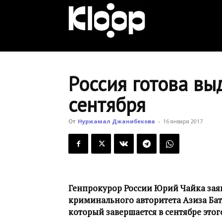
KLOOP.KG
—
Россия готова вы
сентября
Новости
От
Нуржамал Джанибекова
-
16 января 2017
Кыргызстана
Генпрокурор России Юрий Чайка заяв
криминального авторитета Азиза Бату
который завершается в сентябре этог