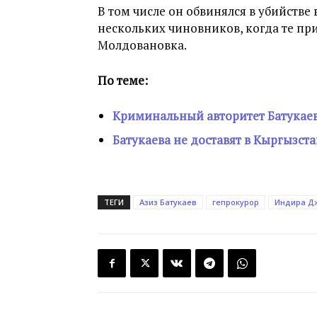
В том числе он обвинялся в убийстве
нескольких чиновников, когда те при
Молдовановка.
По теме:
Криминальный авторитет Батукаев
Батукаева не доставят в Кыргызста
ТЕГИ
Азиз Батукаев
гепрокурор
Индира Д