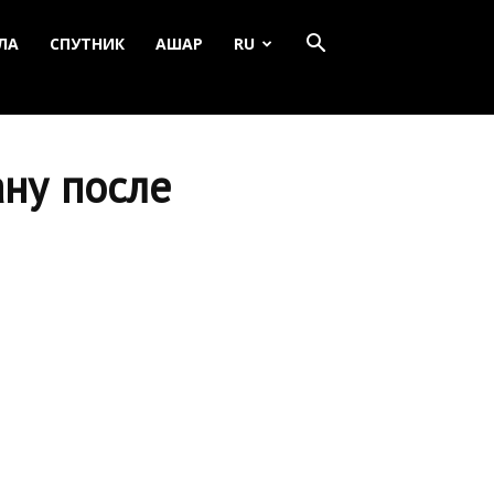
ЛА
СПУТНИК
АШАР
RU
ану после