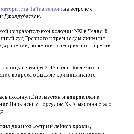
авторитета Чайка заявил
на встрече с
й Джолдубаевой.
ской исправительной колонии №2 в Чечне. В
онный суд Грозного к трем годам лишения
е, хранение, ношение огнестрельного оружия
 концу сентября 2017 года. После этого
рение вопроса о выдаче криминального
аев покинул Кыргызстан и направился в
ение Нарынским горсудом Кыргызстана стало
а.
жил диагноз «острый лейкоз крови»,
ссией и врачом колонии строгого режима