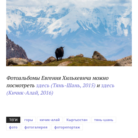
Фотоальбомы Евгения Хилькевича можно
посмотреть
здесь (Тянь-Шань, 2015)
и
здесь
(Кичик-Алай, 2016)
ТЕГИ
горы
кичик-алай
Кыргызстан
тянь-шань
фото
фотогалерея
фоторепортаж