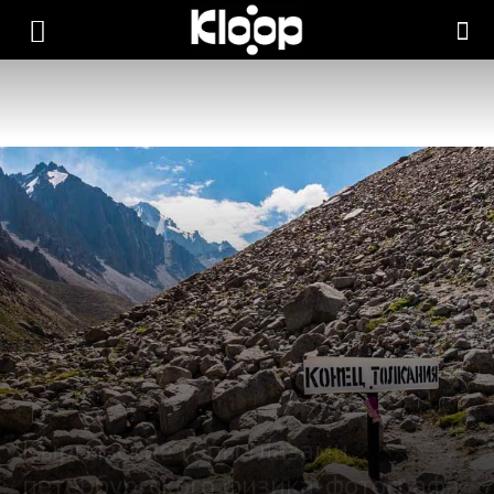
KLOOP.KG
—
Новости
Кыргызстана
Кыргызские горы глазами
петербургского физика-фотографа